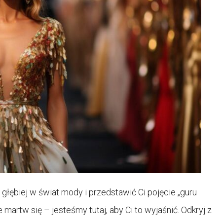
 głębiej w świat mody i przedstawić Ci pojęcie „guru
martw się – jesteśmy tutaj, aby Ci to wyjaśnić. Odkryj z