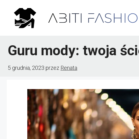
Przejdź
do
treści
Guru mody: twoja ści
5 grudnia, 2023
przez
Renata