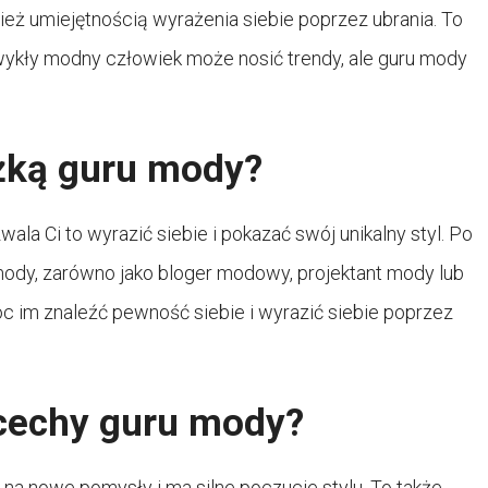
ież umiejętnością wyrażenia siebie poprzez ubrania. To
Zwykły modny człowiek może nosić trendy, ale guru mody
eżką guru mody?
ala Ci to wyrazić siebie i pokazać swój unikalny styl. Po
mody, zarówno jako bloger modowy, projektant mody lub
móc im znaleźć pewność siebie i wyrazić siebie poprzez
 cechy guru mody?
 na nowe pomysły i ma silne poczucie stylu. To także