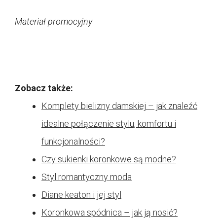
Materiał promocyjny
Zobacz także:
Komplety bielizny damskiej – jak znaleźć
idealne połączenie stylu, komfortu i
funkcjonalności?
Czy sukienki koronkowe są modne?
Styl romantyczny moda
Diane keaton i jej styl
Koronkowa spódnica – jak ją nosić?