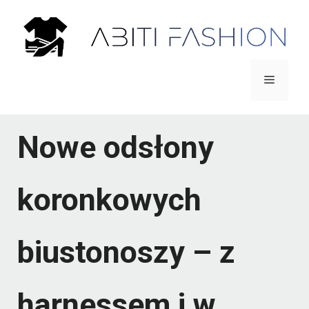
Przejdź
do
treści
Menu
Nowe odsłony
koronkowych
biustonoszy – z
harnessem i w