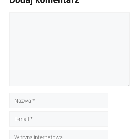
Komentarz
Nazwa
E-
mail
Witryna