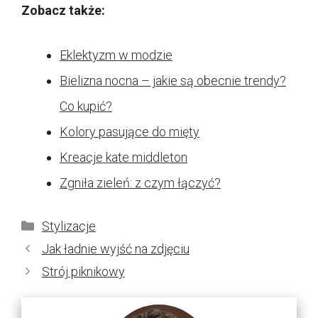
Zobacz także:
Eklektyzm w modzie
Bielizna nocna – jakie są obecnie trendy?
Co kupić?
Kolory pasujące do mięty
Kreacje kate middleton
Zgniła zieleń: z czym łączyć?
Kategorie
Stylizacje
Jak ładnie wyjść na zdjęciu
Strój piknikowy