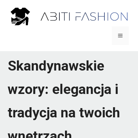
Przejdź
do
treści
Menu
Skandynawskie
wzory: elegancja i
tradycja na twoich
wnętrzach