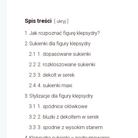
Spis treści
ukryj
1
Jak rozpoznać figurę klepsydry?
2
Sukienki dla figury klepsydry
2.1
1. dopasowane sukienki
2.2
2. rozkloszowane sukienki
2.3
3. dekolt w serek
2.4
4. sukienki maxi
3
Stylizacje dla figury klepsydry
3.1
1. spódnice ołówkowe
3.2
2. bluzki z dekoltem w serek
3.3
3. spodnie z wysokim stanem
4
Klepsydra sukienki – podsumowanie