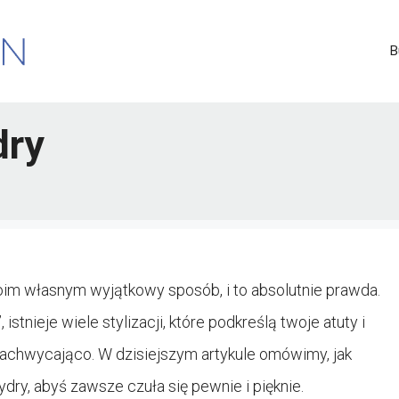
B
dry
woim własnym wyjątkowy sposób, i to absolutnie prawda.
 istnieje wiele stylizacji, które podkreślą twoje atuty i
zachwycająco. W dzisiejszym artykule omówimy, jak
sydry, abyś zawsze czuła się pewnie i pięknie.