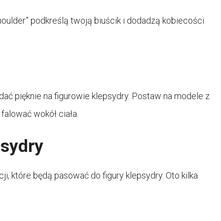
houlder” podkreślą twoją biuścik i dodadzą kobiecości
ać pięknie na figurowie klepsydry. Postaw na modele z
 falować wokół ciała.
psydry
cji, które będą pasować do figury klepsydry. Oto kilka