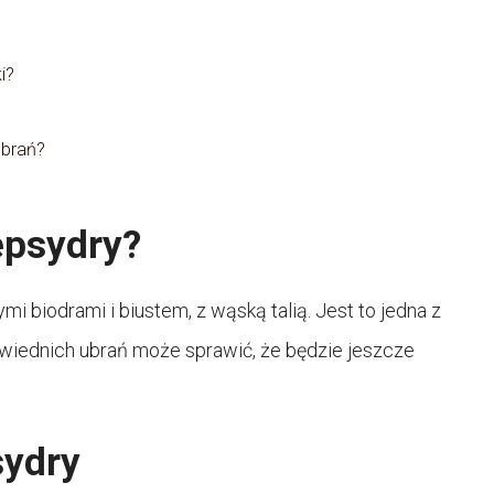
i?
ubrań?
epsydry?
mi biodrami i biustem, z wąską talią. Jest to jedna z
wiednich ubrań może sprawić, że będzie jeszcze
sydry