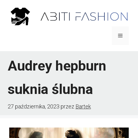
Przejdź
do
treści
Menu
Audrey hepburn
suknia ślubna
27 października, 2023
przez
Bartek