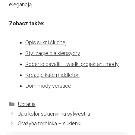
elegancją.
Zobacz także:
Opis sukni ślubnej
Stylizacje dla klepsydry
Roberto cavalli – wielki projektant mody
Kreacje kate middleton
Dom mody versace
Kategorie
Ubrania
Jaki kolor sukienki na sylwestra
Grażyna torbicka – sukienki