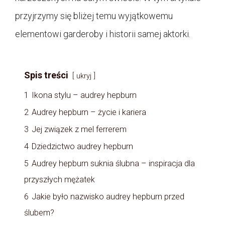
przyjrzymy się bliżej temu wyjątkowemu
elementowi garderoby i historii samej aktorki.
Spis treści
ukryj
1
Ikona stylu – audrey hepburn
2
Audrey hepburn – życie i kariera
3
Jej związek z mel ferrerem
4
Dziedzictwo audrey hepburn
5
Audrey hepburn suknia ślubna – inspiracja dla
przyszłych mężatek
6
Jakie było nazwisko audrey hepburn przed
ślubem?