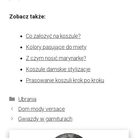
Zobacz także:
Co założyć na koszulę?
Kolory pasujące do mięty
Z czym nosić marynarkę?
Koszule damskie stylizacje
Prasowanie koszuli krok po kroku
Kategorie
Ubrania
Dom mody versace
Gwiazdy w garniturach