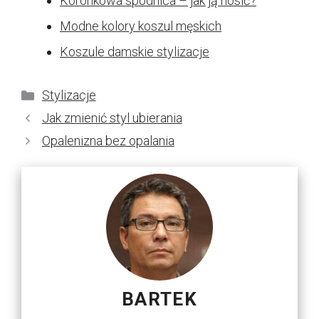
Koronkowa spódnica – jak ją nosić?
Modne kolory koszul męskich
Koszule damskie stylizacje
Kategorie
Stylizacje
Jak zmienić styl ubierania
Opalenizna bez opalania
BARTEK