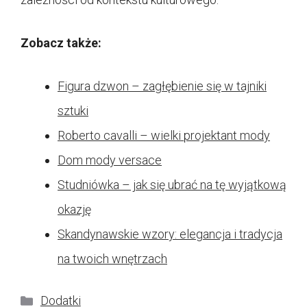
Zobacz także:
Figura dzwon – zagłębienie się w tajniki
sztuki
Roberto cavalli – wielki projektant mody
Dom mody versace
Studniówka – jak się ubrać na tę wyjątkową
okazję
Skandynawskie wzory: elegancja i tradycja
na twoich wnętrzach
Kategorie
Dodatki