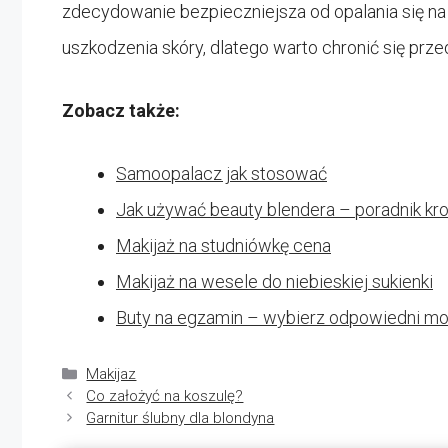
zdecydowanie bezpieczniejsza od opalania się 
uszkodzenia skóry, dlatego warto chronić się przed
Zobacz także:
Samoopalacz jak stosować
Jak używać beauty blendera – poradnik kro
Makijaż na studniówkę cena
Makijaż na wesele do niebieskiej sukienki
Buty na egzamin – wybierz odpowiedni mo
Kategorie
Makijaz
Co założyć na koszulę?
Garnitur ślubny dla blondyna