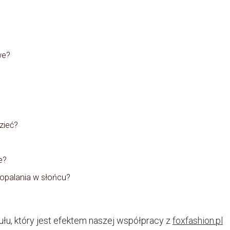
we?
zieć?
e?
 opalania w słońcu?
ułu, który jest efektem naszej współpracy z
foxfashion.pl