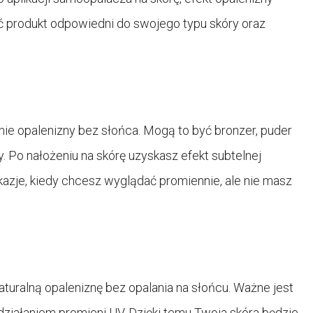
ć produkt odpowiedni do swojego typu skóry oraz
ie opalenizny bez słońca. Mogą to być bronzer, puder
. Po nałożeniu na skórę uzyskasz efekt subtelnej
okazje, kiedy chcesz wyglądać promiennie, ale nie masz
turalną opaleniznę bez opalania na słońcu. Ważne jest
działaniem promieni UV. Dzięki temu Twoja skóra będzie