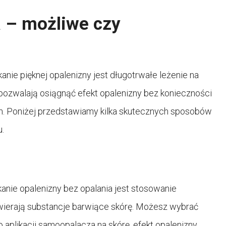
a – możliwe czy
nie pięknej opalenizny jest długotrwałe leżenie na
e pozwalają osiągnąć efekt opalenizny bez konieczności
ch. Poniżej przedstawiamy kilka skutecznych sposobów
u.
nie opalenizny bez opalania jest stosowanie
awierają substancje barwiące skórę. Możesz wybrać
 aplikacji samoopalacza na skórę, efekt opalenizny