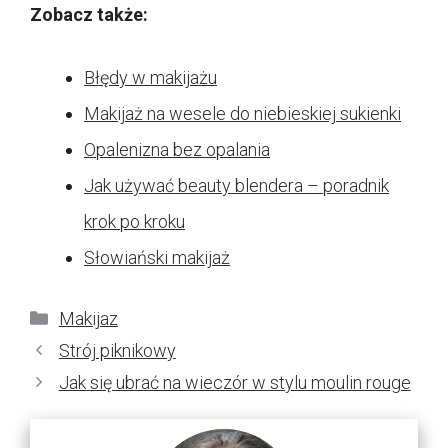
Zobacz także:
Błędy w makijażu
Makijaż na wesele do niebieskiej sukienki
Opalenizna bez opalania
Jak używać beauty blendera – poradnik
krok po kroku
Słowiański makijaż
Kategorie
Makijaz
Strój piknikowy
Jak się ubrać na wieczór w stylu moulin rouge