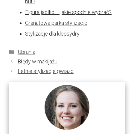
but?
Figura jabłko – jakie spodnie wybrać?
Granatowa parka stylizacje
Stylizacje dla klepsydry
Kategorie
Ubrania
Błędy w makijażu
Letnie stylizacje gwiazd