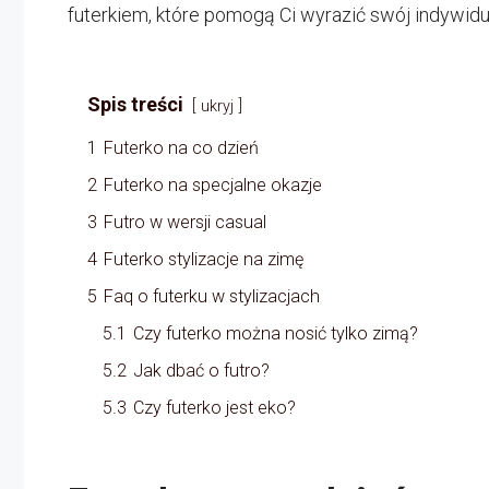
futerkiem, które pomogą Ci wyrazić swój indywid
Spis treści
ukryj
1
Futerko na co dzień
2
Futerko na specjalne okazje
3
Futro w wersji casual
4
Futerko stylizacje na zimę
5
Faq o futerku w stylizacjach
5.1
Czy futerko można nosić tylko zimą?
5.2
Jak dbać o futro?
5.3
Czy futerko jest eko?