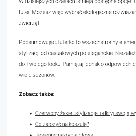
W dzisiejszych czasach istnieją dostępne opcje fu
futer. Możesz więc wybrać ekologiczne rozwiązan
zwierząt.
Podsumowując, futerko to wszechstronny element
stylizacji od casualowych po eleganckie. Niezale
do Twojego looku. Pamiętaj jednak o odpowiedniej
wiele sezonów.
Zobacz także:
Czerwony żakiet stylizacje: odkryj swoją
Co założyć na koszulę?
Jesienne nakrycia głowy