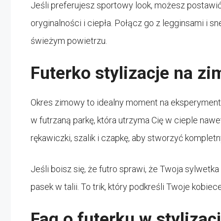
Jeśli preferujesz sportowy look, możesz postawić 
oryginalności i ciepła. Połącz go z legginsami i 
świeżym powietrzu.
Futerko stylizacje na zi
Okres zimowy to idealny moment na eksperymento
w futrzaną parkę, która utrzyma Cię w cieple naw
rękawiczki, szalik i czapkę, aby stworzyć komple
Jeśli boisz się, że futro sprawi, że Twoja sylwet
pasek w talii. To trik, który podkreśli Twoje kobiece
Faq o futerku w stylizac