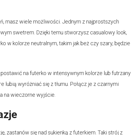
zień, masz wiele możliwości. Jednym z najprostszych
cowym swetrem. Dzięki temu stworzysz casualowy look,
ko w kolorze neutralnym, takim jak beż czy szary, będzie
z postawić na futerko w intensywnym kolorze lub futrzany
re lubią wyróżniać się z tłumu. Połącz je z czarnymi
a na wieczorne wyjście.
azje
ję, zastanów się nad sukienką z futerkiem. Taki strój z