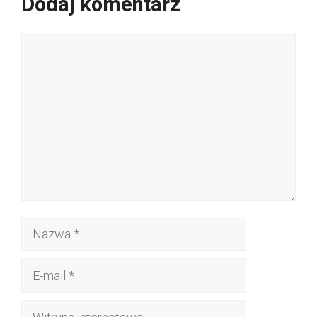
Dodaj komentarz
Komentarz
Nazwa
E-
mail
Witryna