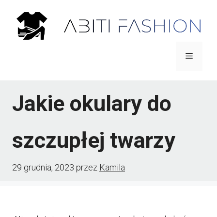
Przejdź
do
treści
Menu
Jakie okulary do
szczupłej twarzy
29 grudnia, 2023
przez
Kamila