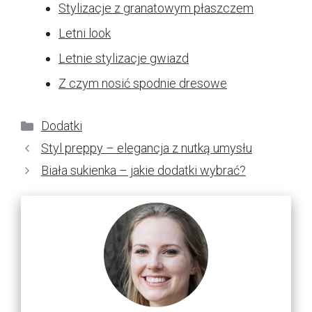
Stylizacje z granatowym płaszczem
Letni look
Letnie stylizacje gwiazd
Z czym nosić spodnie dresowe
Kategorie
Dodatki
Styl preppy – elegancja z nutką umysłu
Biała sukienka – jakie dodatki wybrać?