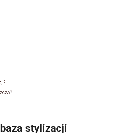
ji?
szcza?
baza stylizacji