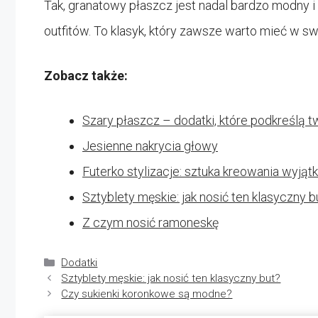
Tak, granatowy płaszcz jest nadal bardzo modny 
outfitów. To klasyk, który zawsze warto mieć w sw
Zobacz także:
Szary płaszcz – dodatki, które podkreślą tw
Jesienne nakrycia głowy
Futerko stylizacje: sztuka kreowania wyją
Sztyblety męskie: jak nosić ten klasyczny b
Z czym nosić ramoneskę
Kategorie
Dodatki
Sztyblety męskie: jak nosić ten klasyczny but?
Czy sukienki koronkowe są modne?