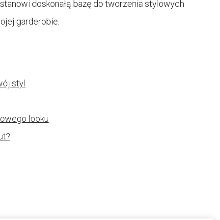
i stanowi doskonałą bazę do tworzenia stylowych
ojej garderobie.
ój styl
tkowego looku
ut?