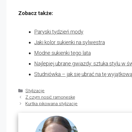
Zobacz także:
Paryski tydzień mody
Jaki kolor sukienki na sylwestra
Modne sukienki tego lata
Najlepiej ubrane gwiazdy: sztuka stylu w 
Studniówka – jak się ubrać na tę wyjątkową
Kategorie
Stylizacje
Z czym nosić ramoneskę
Kurtka pikowana stylizacje