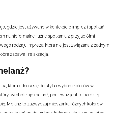
go, gdzie jest używane w kontekście imprez i spotkań
em na nieformalne, luźne spotkania z przyjaciółmi,
swego rodzaju impreza, która nie jest związana z żadnym
bra zabawa i relaksacja.
melanż?
ia, która odnosi się do stylu i wyboru kolorów w
 który symbolizuje melanż, ponieważ jest to bardziej
ię. Melanż to zazwyczaj mieszanka różnych kolorów,
 ma ograniczeń co do wyboru kolorów, ale zazwyczaj są