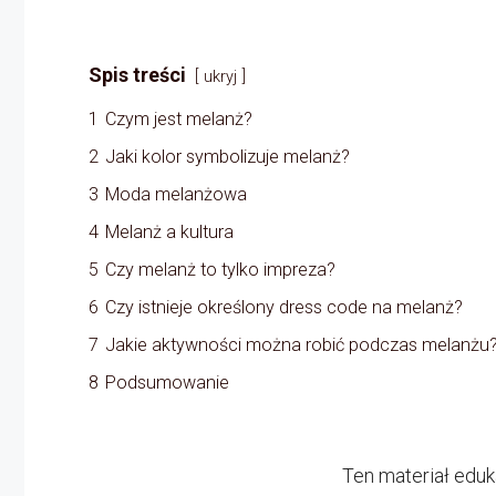
Spis treści
ukryj
1
Czym jest melanż?
2
Jaki kolor symbolizuje melanż?
3
Moda melanżowa
4
Melanż a kultura
5
Czy melanż to tylko impreza?
6
Czy istnieje określony dress code na melanż?
7
Jakie aktywności można robić podczas melanżu
8
Podsumowanie
Ten materiał edu