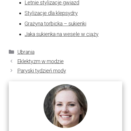
Letnie stylizacje gwiazd
Stylizacje dla klepsydry
Grażyna torbicka – sukienki
Jaka sukienka na wesele w ciąży
Kategorie
Ubrania
Eklektyzm w modzie
Paryski tydzień mody